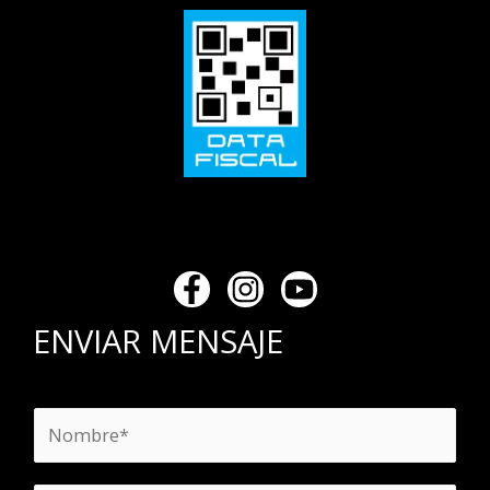
ENVIAR MENSAJE
N
o
m