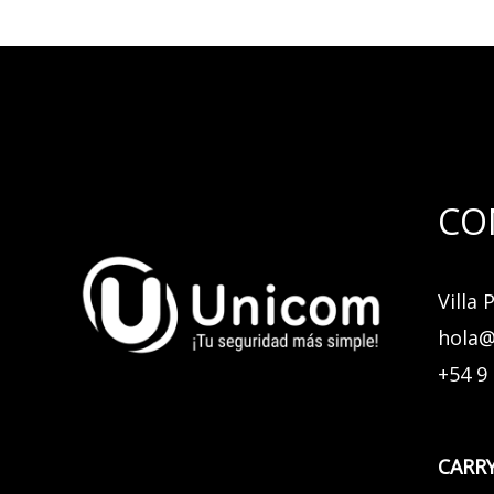
CO
Villa
hola@
+54 9
CARRY