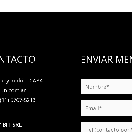
NTACTO
ENVIAR ME
 Pueyrredón, CABA.
N
unicom.ar
o
 (11) 5767-5213
m
E
b
m
r
a
 BIT SRL
T
e