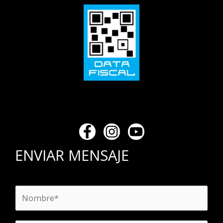
ENVIAR MENSAJE
N
o
m