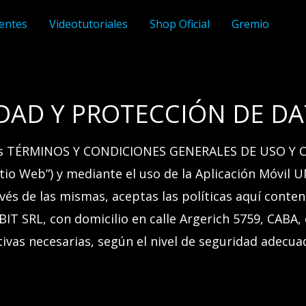
entes
Videotutoriales
Shop Oficial
Gremio
IDAD Y PROTECCIÓN DE D
os
TÉRMINOS Y CONDICIONES GENERALES DE USO Y
itio Web
”) y
mediante el uso
de la Aplicación Móvil
U
avés de las mismas
,
aceptas
las políticas aquí conten
BIT SRL
, con domicilio en calle
Argerich 5759, CABA
,
ivas necesarias, según el nivel de seguridad adecuad